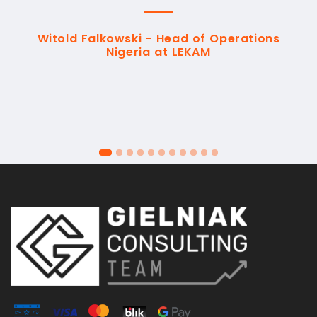
Witold Falkowski - Head of Operations
Nigeria at LEKAM