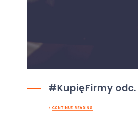
#KupięFirmy odc
CONTINUE READING